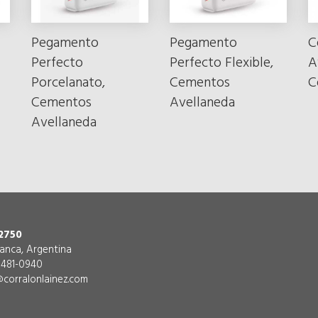
Pegamento
Pegamento
C
Perfecto
Perfecto Flexible,
A
Porcelanato,
Cementos
C
Cementos
Avellaneda
Avellaneda
2750
lanca, Argentina
) 481-0940
corralonlainez.com