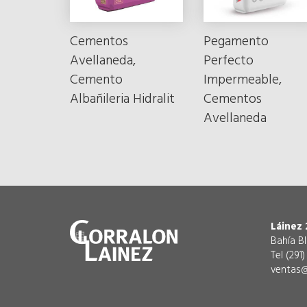
Cementos
Pegamento
Avellaneda,
Perfecto
Cemento
Impermeable,
Albañileria Hidralit
Cementos
Avellaneda
Láinez 
Bahía B
Tel (291
ventas@