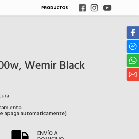
PRODUCTOS
000w, Wemir Black
tura
ntamiento
(se apaga automaticamente)
ENVÍO A