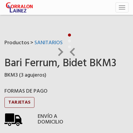
Toggl
naviga
Productos >
SANITARIOS
Bari Ferrum, Bidet BKM3
BKM3 (3 agujeros)
FORMAS DE PAGO
TARJETAS
ENVÍO A
DOMICILIO