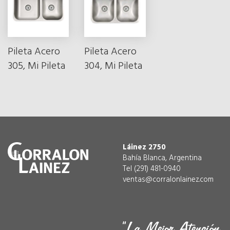
Pileta Acero
Pileta Acero
305, Mi Pileta
304, Mi Pileta
Láinez 2750
Bahía Blanca, Argentina
Tel (291) 481-0940
ventas@corralonlainez.com