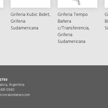
Griferia Kubic Bidet,
Griferia Tempo
G
Griferia
Bañera
B
Sudamericana
c/Transferencia,
S
Griferia
Sudamericana
2750
lanca, Argentina
) 481-0940
corralonlainez.com