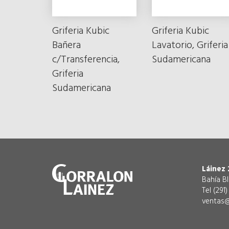
Griferia Kubic
Griferia Kubic
Bañera
Lavatorio, Griferia
c/Transferencia,
Sudamericana
Griferia
Sudamericana
Láinez 
Bahía B
Tel (291
ventas@