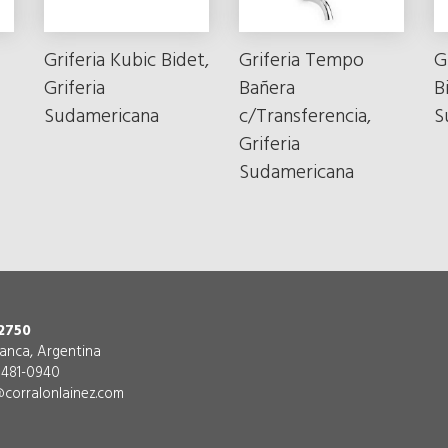
Griferia Kubic Bidet,
Griferia Tempo
G
Griferia
Bañera
B
Sudamericana
c/Transferencia,
S
Griferia
Sudamericana
2750
lanca, Argentina
) 481-0940
corralonlainez.com