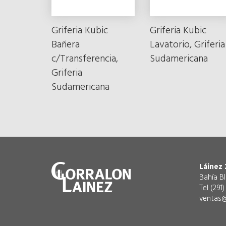
Griferia Kubic
Griferia Kubic
Bañera
Lavatorio, Griferia
c/Transferencia,
Sudamericana
Griferia
Sudamericana
Láinez 
Bahía B
Tel (291
ventas@