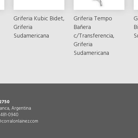
Griferia Kubic Bidet,
Griferia Tempo
G
Griferia
Bañera
B
Sudamericana
c/Transferencia,
S
Griferia
Sudamericana
2750
lanca, Argentina
) 481-0940
corralonlainez.com