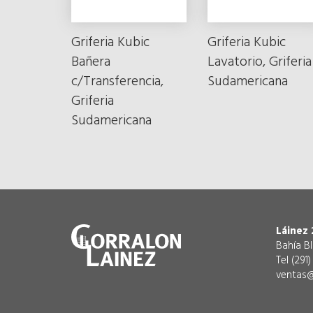
Griferia Kubic
Griferia Kubic
Bañera
Lavatorio, Griferia
c/Transferencia,
Sudamericana
Griferia
Sudamericana
Láinez 
Bahía B
Tel (291
ventas@