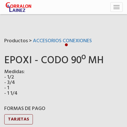
Toggl
naviga
Productos >
ACCESORIOS CONEXIONES
EPOXI - CODO 90º MH
Medidas:
- 1/2
- 3/4
- 1
- 1 1/4
FORMAS DE PAGO
TARJETAS