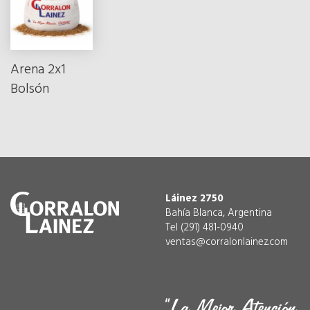
Arena 2x1
Bolsón
Láinez 2750
Bahía Blanca, Argentina
Tel (291) 481-0940
ventas@corralonlainez.com