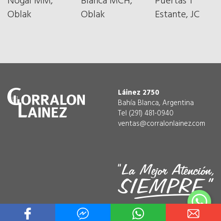
Nogal MM,
Blanca MCH,
Puertas 1
Oblak
Oblak
Estante, JC
Láinez 2750
Bahía Blanca, Argentina
Tel (291) 481-0940
ventas@corralonlainez.com