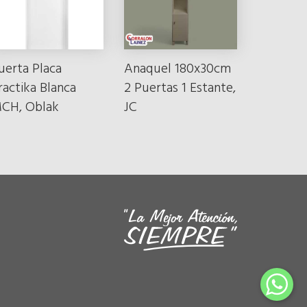
uerta Placa
Anaquel 180x30cm
ractika Blanca
2 Puertas 1 Estante,
CH, Oblak
JC