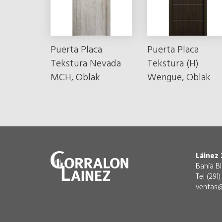
Puerta Placa
Puerta Placa
Tekstura Nevada
Tekstura (H)
MCH, Oblak
Wengue, Oblak
Láinez 
Bahía B
Tel (291
ventas@