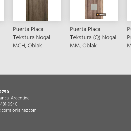
Puerta Placa
Puerta Placa
P
Tekstura Nogal
Tekstura (Q) Nogal
P
MCH, Oblak
MM, Oblak
M
2750
lanca, Argentina
) 481-0940
corralonlainez.com