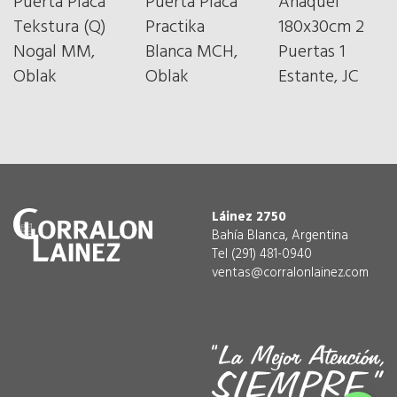
Puerta Placa
Puerta Placa
Anaquel
Tekstura (Q)
Practika
180x30cm 2
Nogal MM,
Blanca MCH,
Puertas 1
Oblak
Oblak
Estante, JC
Láinez 2750
Bahía Blanca, Argentina
Tel (291) 481-0940
ventas@corralonlainez.com