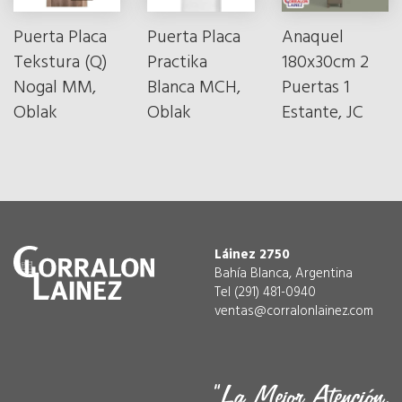
Puerta Placa
Puerta Placa
Anaquel
Tekstura (Q)
Practika
180x30cm 2
Nogal MM,
Blanca MCH,
Puertas 1
Oblak
Oblak
Estante, JC
Láinez 2750
Bahía Blanca, Argentina
Tel (291) 481-0940
ventas@corralonlainez.com