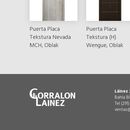
Puerta Placa
Puerta Placa
Tekstura Nevada
Tekstura (H)
MCH, Oblak
Wengue, Oblak
Láinez 
Bahía B
Tel (291
ventas@