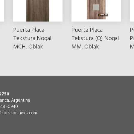
Puerta Placa
Puerta Placa
P
Tekstura Nogal
Tekstura (Q) Nogal
P
MCH, Oblak
MM, Oblak
M
2750
lanca, Argentina
) 481-0940
corralonlainez.com