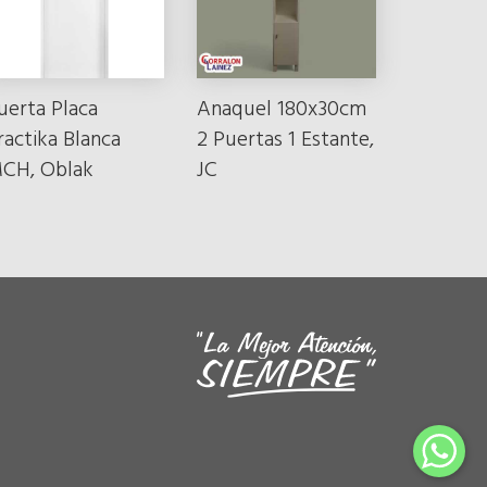
uerta Placa
Anaquel 180x30cm
ractika Blanca
2 Puertas 1 Estante,
CH, Oblak
JC