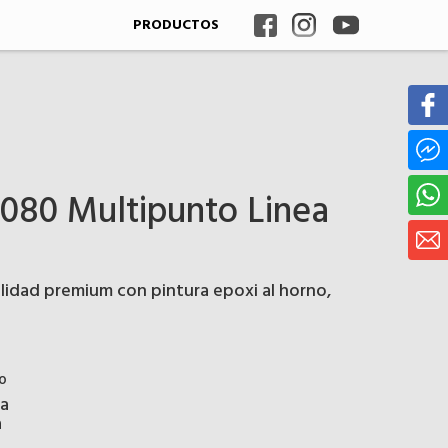
PRODUCTOS
6080 Multipunto Linea
alidad premium con pintura epoxi al horno,
º
na
a