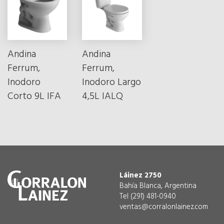
Andina
Andina
Ferrum,
Ferrum,
Inodoro
Inodoro Largo
Corto 9L IFA
4,5L IALQ
Láinez 2750
Bahía Blanca, Argentina
Tel (291) 481-0940
ventas@corralonlainez.com