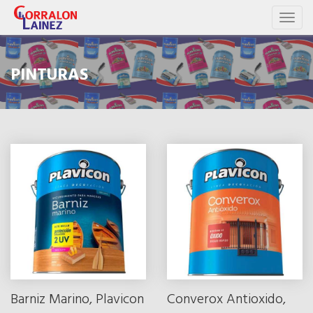
Toggl
naviga
PINTURAS
Barniz Marino, Plavicon
Converox Antioxido,